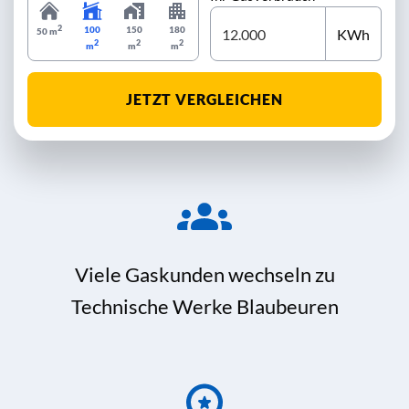
2
100
150
180
KWh
50 m
2
2
2
m
m
m
JETZT VERGLEICHEN
Viele Gaskunden wechseln zu
Technische Werke Blaubeuren