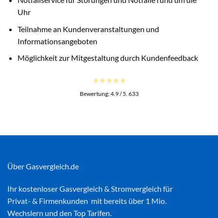
Uhr
Teilnahme an Kundenveranstaltungen und
Informationsangeboten
Möglichkeit zur Mitgestaltung durch Kundenfeedback
Bewertung:
4.9
/ 5.
633
Über Gasvergleich.de
Ihr kostenloser
Gasvergleich
&
Stromvergleich
für
Privat- & Firmenkunden mit bereits über 1 Mio.
Wechslern und den Top Tarifen.