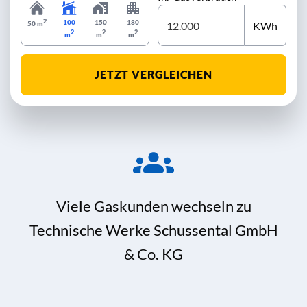
2
100
150
180
KWh
50 m
2
2
2
m
m
m
JETZT VERGLEICHEN
Viele Gaskunden wechseln zu
Technische Werke Schussental GmbH
& Co. KG