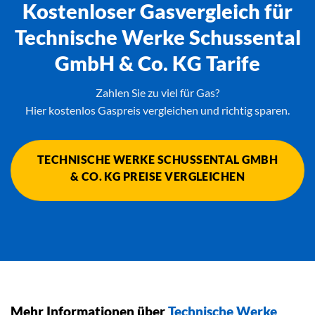
Kostenloser Gasvergleich für
Technische Werke Schussental
GmbH & Co. KG Tarife
Zahlen Sie zu viel für Gas?
Hier kostenlos Gaspreis vergleichen und richtig sparen.
TECHNISCHE WERKE SCHUSSENTAL GMBH
& CO. KG PREISE VERGLEICHEN
Mehr Informationen über
Technische Werke