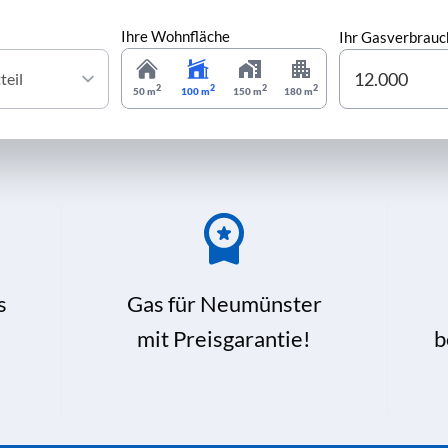
Ihre Wohnfläche
Ihr Gasverbrauc
2
2
2
2
50 m
100 m
150 m
180 m
s
Gas für Neumünster
mit Preisgarantie!
b