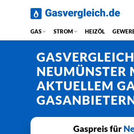
Zum
Inhalt
springen
GAS
STROM
HEIZÖL
GEWER
GASVERGLEIC
NEUMÜNSTER 
AKTUELLEM GA
GASANBIETER
Gaspreis für
Ne