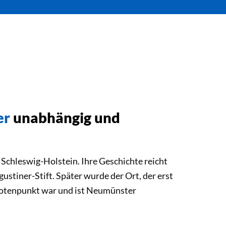
er
unabhängig und
Schleswig-Holstein. Ihre Geschichte reicht
stiner-Stift. Später wurde der Ort, der erst
sknotenpunkt war und ist Neumünster