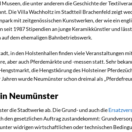
 Museen, die unter anderem die Geschichte der Textilvera
nnt. Die Villa Wachholtz im Stadtteil Brachenfeld zeigt w
npark mit zeitgenössischen Kunstwerken, der wie ein engl
n seit 1987 Stipendien an junge Keramikkünstler und lässt
 auf dem ehemaligen Bahnbetriebswerk.
adt, in den Holstenhallen finden viele Veranstaltungen mi
ere, aber auch Pferdemärkte und -messen statt. Sehr bekan
engstmarkt, die Hengstkörung des Holsteiner Pferdezüchte
0er Jahren wurde Neumünster schon dreimal als „Pferdefr
 in Neumünster
ter die Stadtwerke ab. Die Grund- und auch die
Ersatzver
urch den gesetzlichen Auftrag zustandekommt: Grundversorg
h unter widrigen wirtschaftlichen oder technischen Bedin