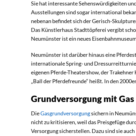
Sie hat interessante Sehenswürdigkeiten und
Ausstellungen sind sogar international beka
nebenan befindet sich der Gerisch-Skulpture
Das Künstlerhaus Stadttöpferei vergibt scho
Neumünster ist ein neues Eisenbahnmuseum
Neumünster ist darüber hinaus eine Pferdest
internationale Spring- und Dressurreitturni
eigenen Pferde-Theatershow, der Trakehner H
„Ball der Pferdefreunde“ heißt. In den 200
Grundversorgung mit Gas
Die
Gasgrundversorgung
sichern in Neumüns
nicht zu kritisieren, weil das Preisgefüge d
Versorgung sicherstellen. Dazu sind sie auc