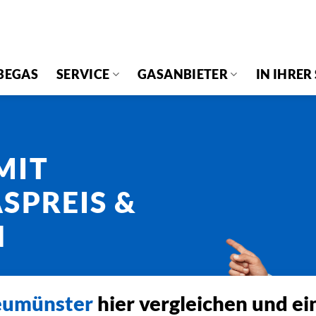
BEGAS
SERVICE
GASANBIETER
IN IHRER
H
MIT
SPREIS &
N
umünster
hier vergleichen und ei