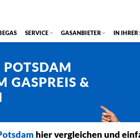
BEGAS
SERVICE
GASANBIETER
IN IHRER
H POTSDAM
M GASPREIS &
N
Potsdam
hier vergleichen und ein