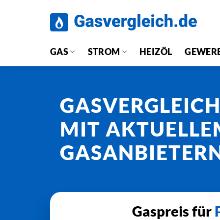
Zum
Inhalt
springen
GAS
STROM
HEIZÖL
GEWER
GASVERGLEIC
MIT AKTUELLE
GASANBIETER
Gaspreis für