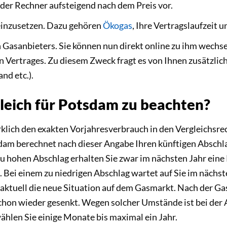
der Rechner aufsteigend nach dem Preis vor.
 einzusetzen. Dazu gehören
Ökogas
, Ihre Vertragslaufzeit 
en Gasanbieters. Sie können nun direkt online zu ihm wec
 Vertrages. Zu diesem Zweck fragt es von Ihnen zusätzlic
nd etc.).
leich für Potsdam zu beachten?
rklich den exakten Vorjahresverbrauch in den Vergleichsrec
dam berechnet nach dieser Angabe Ihren künftigen Abschl
 zu hohen Abschlag erhalten Sie zwar im nächsten Jahr ein
lt. Bei einem zu niedrigen Abschlag wartet auf Sie im nächs
aktuell die neue Situation auf dem Gasmarkt. Nach der Gas
schon wieder gesenkt. Wegen solcher Umstände ist bei de
wählen Sie einige Monate bis maximal ein Jahr.