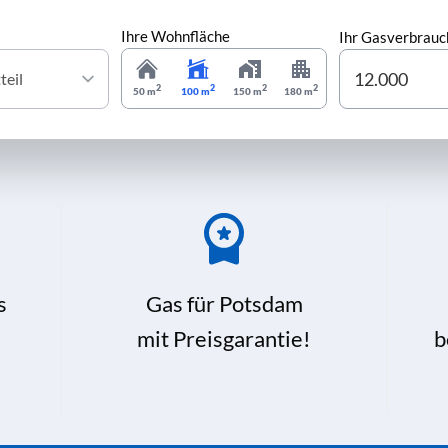
Ihre Wohnfläche
Ihr Gasverbrauc
2
2
2
2
50 m
100 m
150 m
180 m
s
Gas für Potsdam
mit Preisgarantie!
b