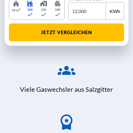
2
100
150
180
KWh
50 m
2
2
2
m
m
m
JETZT VERGLEICHEN
Viele Gaswechsler aus Salzgitter