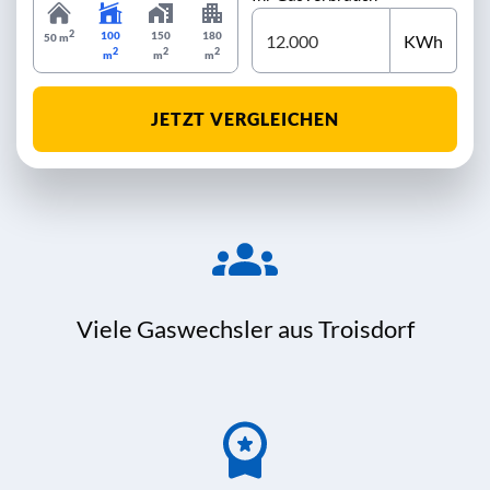
2
100
150
180
KWh
50 m
2
2
2
m
m
m
JETZT VERGLEICHEN
Viele Gaswechsler aus Troisdorf