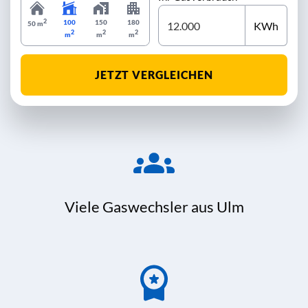
2
100
150
180
KWh
50 m
2
2
2
m
m
m
JETZT VERGLEICHEN
Viele Gaswechsler aus Ulm