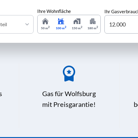
Ihre Wohnfläche
Ihr Gasverbrauc
2
2
2
2
50 m
100 m
150 m
180 m
s
Gas für Wolfsburg
mit Preisgarantie!
b