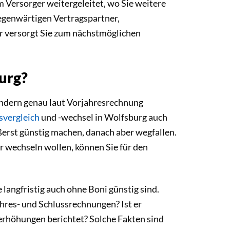
em Versorger weitergeleitet, wo Sie weitere
egenwärtigen Vertragspartner,
Er versorgt Sie zum nächstmöglichen
urg?
sondern genau laut Vorjahresrechnung
svergleich
und -wechsel in Wolfsburg auch
ßerst günstig machen, danach aber wegfallen.
r wechseln wollen, können Sie für den
langfristig auch ohne Boni günstig sind.
Jahres- und Schlussrechnungen? Ist er
erhöhungen berichtet? Solche Fakten sind