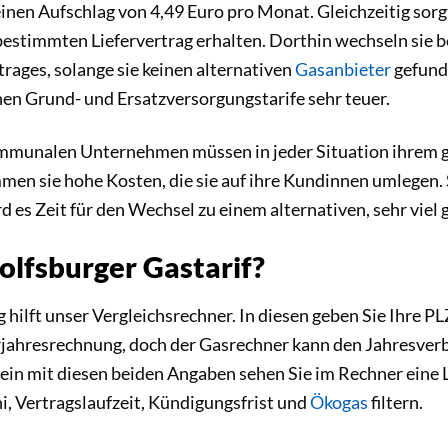
einen Aufschlag von 4,49 Euro pro Monat. Gleichzeitig sor
estimmten Liefervertrag erhalten. Dorthin wechseln sie 
rages, solange sie keinen alternativen
Gasanbieter
gefund
schen Grund- und Ersatzversorgungstarife sehr teuer.
ommunalen Unternehmen müssen in jeder Situation ihrem g
mmen sie hohe Kosten, die sie auf ihre Kundinnen umlegen.
d es Zeit für den Wechsel zu einem alternativen, sehr viel 
olfsburger Gastarif?
hilft unser Vergleichsrechner. In diesen geben Sie Ihre P
rjahresrechnung, doch der Gasrechner kann den Jahresver
in mit diesen beiden Angaben sehen Sie im Rechner eine L
, Vertragslaufzeit, Kündigungsfrist und
Ökogas
filtern.