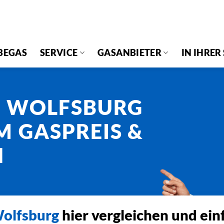
BEGAS
SERVICE
GASANBIETER
IN IHRER
H WOLFSBURG
M GASPREIS &
N
olfsburg
hier vergleichen und ein