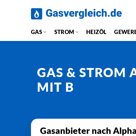
Zum
Inhalt
springen
GAS
STROM
HEIZÖL
GEWER
GAS & STROM 
MIT B
Gasanbieter nach Alph