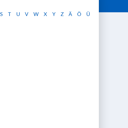
S
T
U
V
W
X
Y
Z
Ä
Ö
Ü