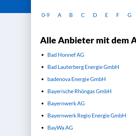
0-9
A
B
C
D
E
F
G
Alle Anbieter mit dem 
Bad Honnef AG
Bad Lauterberg Energie GmbH
badenova Energie GmbH
Bayerische Rhöngas GmbH
Bayernwerk AG
Bayernwerk Regio Energie GmbH
BayWa AG