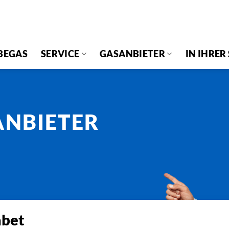
BEGAS
SERVICE
GASANBIETER
IN IHRER
ANBIETER
abet