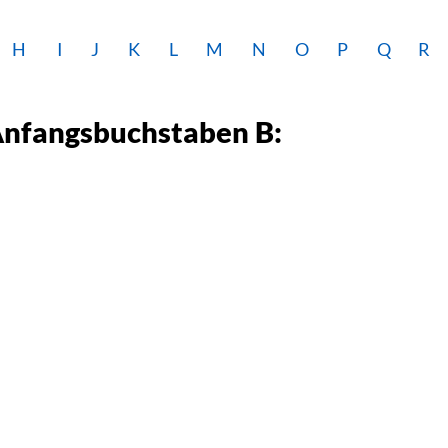
H
I
J
K
L
M
N
O
P
Q
R
Anfangsbuchstaben B: